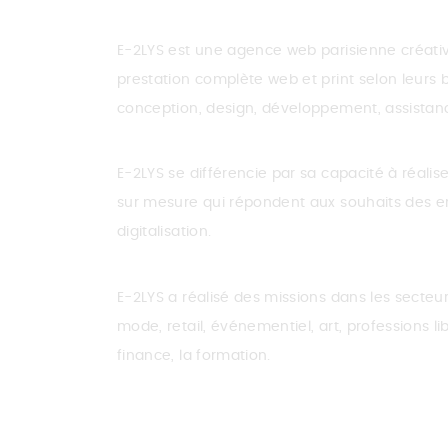
E-2LYS est une agence web parisienne créative
prestation complète web et print selon leurs b
conception, design, développement, assistan
E-2LYS se différencie par sa capacité à réal
sur mesure qui répondent aux souhaits des en
digitalisation.
E-2LYS a réalisé des missions dans les secteu
mode, retail, événementiel, art, professions li
finance, la formation.