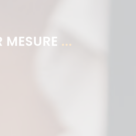
R MESURE
...