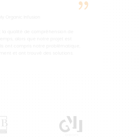
CAROL
My Organic Infusion
st la qualité de compréhension de
Un rée
temps, alors que notre projet est
devenu 
ils ont compris notre problématique,
d’excel
ment et ont trouvé des solutions.