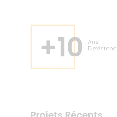
+
10
Ans
D'existen
Projets Récents